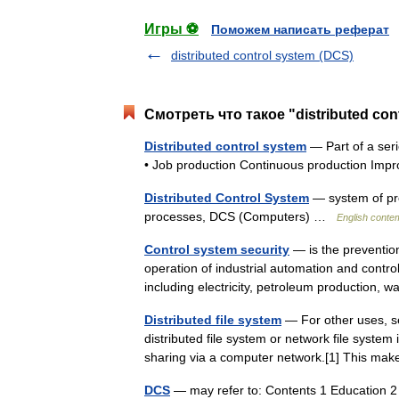
Игры ⚽
Поможем написать реферат
distributed control system (DCS)
Смотреть что такое "distributed con
Distributed control system
— Part of a seri
• Job production Continuous production I
Distributed Control System
— system of pro
processes, DCS (Computers) …
English conte
Control system security
— is the prevention
operation of industrial automation and contr
including electricity, petroleum production,
Distributed file system
— For other uses, se
distributed file system or network file system 
sharing via a computer network.[1] This m
DCS
— may refer to: Contents 1 Education 