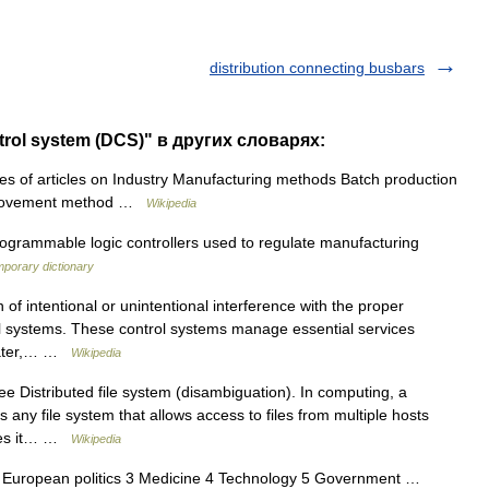
distribution connecting busbars
trol system (DCS)" в других словарях:
es of articles on Industry Manufacturing methods Batch production
mprovement method …
Wikipedia
grammable logic controllers used to regulate manufacturing
mporary dictionary
 of intentional or unintentional interference with the proper
ol systems. These control systems manage essential services
 water,… …
Wikipedia
e Distributed file system (disambiguation). In computing, a
is any file system that allows access to files from multiple hosts
akes it… …
Wikipedia
2 European politics 3 Medicine 4 Technology 5 Government …