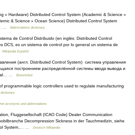
g » Hardware) Distributed Control System (Academic & Science »
ademic & Science » Ocean Science) Distributed Control System
ol… …
Abbreviations dictionary
ema de Control Distribuido (en inglés: Distributed Control
és DCS, es un sistema de control por lo general un sistema de
 …
Wikipedia Español
ления (англ. Distributed Control System) система управления
ющаяся построением распределённой системы ввода вывода и
gital… …
Википедия
f programmable logic controllers used to regulate manufacturing
dictionary
ime acronyms and abbreviations
ation, Fluggesellschaft (ICAO Code) Dealer Communication
obilbranche Decompression Sickness in der Tauchmedizin, siehe
trol System,… …
Deutsch Wikipedia