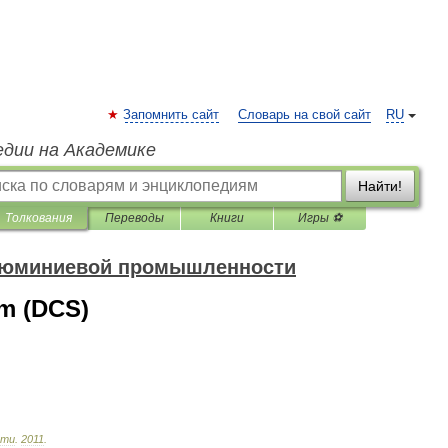
Запомнить сайт
Словарь на свой сайт
RU
едии на Академике
Найти!
Толкования
Переводы
Книги
Игры ⚽
алюминиевой промышленности
em (DCS)
сти
.
2011
.