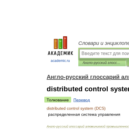
Словари и энциклоп
academic.ru
Англо-русский глоссарий алюминиевой промышленности
Англо-русский глоссарий 
distributed control syst
Толкование
Перевод
distributed
control
system
(
DCS
)
распределенная
система
управления
Англо
-
русский
глоссарий
алюминиевой
промышленно