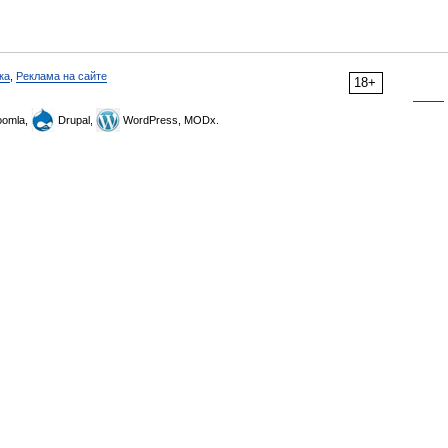
ка
,
Реклама на сайте
18+
omla,
Drupal,
WordPress, MODx.