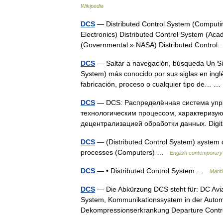
Wikipedia
DCS
— Distributed Control System (Computin
Electronics) Distributed Control System (Ac
(Governmental » NASA) Distributed Contr
DCS
— Saltar a navegación, búsqueda Un Sist
System) más conocido por sus siglas en ingl
fabricación, proceso o cualquier tipo de…
DCS
— DCS: Распределённая система управ
технологическим процессом, характеризу
децентрализацией обработки данных. Di
DCS
— (Distributed Control System) system o
processes (Computers) …
English contemporary 
DCS
— • Distributed Control System …
Marit
DCS
— Die Abkürzung DCS steht für: DC Avi
System, Kommunikationssystem in der Autom
Dekompressionserkrankung Departure Con